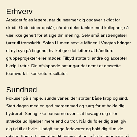
Erhverv
Arbejdet føles lettere, når du nærmer dig opgaver skridt for
skridt. Gode ideer opstår, når du deler tanker med kollegaer, så
vær ikke genert for at sige din mening. Selv små anstrengelser
fører til fremskridt. Solen i Løven sextile Månen i Vægten bringer
et nyt syn på tingene, hvilket gør det lettere at håndtere
gruppeprojekter eller møder. Tilbyd støtte til andre og accepter
hjælp i retur. Din afslappede natur gør det nemt at omsætte
teamwork til konkrete resultater.
Sundhed
Fokuser på simple, sunde vaner, der støtter både krop og sind.
Start dagen med en god morgenmad og sørg for at holde dig
hydreret. Spring ikke pauserne over – at bevæge dig eller
strække ud hjælper mere end du tror. Når du føler dig træt, giv
dig tid til at hvile. Undgå tunge fødevarer og hold dig til milde
rutiner. Bemærk, hvordan dit humør løftes, når du tager vare på