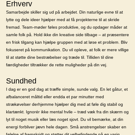
Erhverv
Samarbejde skiller sig ud på arbejdet. Din naturlige evne til at
lytte og dele ideer hjælper med at få projekterne til at skride
fremad. Team-møder føles produktive, og du opdager måder at
samle folk på. Hold ikke din kreative side tilbage – at præsentere
en frisk tilgang kan hjælpe gruppen med at løse et problem. Bliv
fokuseret på kommunikation. Du vil opleve, at folk er mere villige
til at støtte dine bestræbelser og træde til. Tilliden til dine
færdigheder tiltrækker de rette muligheder på din vej.
Sundhed
I dag er en god dag at træffe simple, sunde valg. En let gåtur, et
afbalanceret måltid eller endda et par minutter med
strækøvelser derhjemme hjælper dig med at føle dig stabil og
klartænkt. Ignorér ikke mental hvile – træd væk fra din skærm og
lyt til noget musik eller læs noget sjovt. Du vil bemærke, at din
energi forbliver jævn hele dagen. Små anstrengelser skaber en
følelse af fremskridt og støtter dit velbefindende på en varig