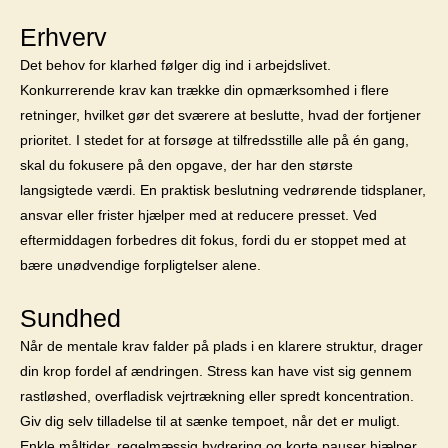
Erhverv
Det behov for klarhed følger dig ind i arbejdslivet.
Konkurrerende krav kan trække din opmærksomhed i flere
retninger, hvilket gør det sværere at beslutte, hvad der fortjener
prioritet. I stedet for at forsøge at tilfredsstille alle på én gang,
skal du fokusere på den opgave, der har den største
langsigtede værdi. En praktisk beslutning vedrørende tidsplaner,
ansvar eller frister hjælper med at reducere presset. Ved
eftermiddagen forbedres dit fokus, fordi du er stoppet med at
bære unødvendige forpligtelser alene.
Sundhed
Når de mentale krav falder på plads i en klarere struktur, drager
din krop fordel af ændringen. Stress kan have vist sig gennem
rastløshed, overfladisk vejrtrækning eller spredt koncentration.
Giv dig selv tilladelse til at sænke tempoet, når det er muligt.
Enkle måltider, regelmæssig hydrering og korte pauser hjælper