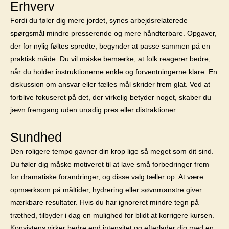
Erhverv
Fordi du føler dig mere jordet, synes arbejdsrelaterede
spørgsmål mindre presserende og mere håndterbare. Opgaver,
der for nylig føltes spredte, begynder at passe sammen på en
praktisk måde. Du vil måske bemærke, at folk reagerer bedre,
når du holder instruktionerne enkle og forventningerne klare. En
diskussion om ansvar eller fælles mål skrider frem glat. Ved at
forblive fokuseret på det, der virkelig betyder noget, skaber du
jævn fremgang uden unødig pres eller distraktioner.
Sundhed
Den roligere tempo gavner din krop lige så meget som dit sind.
Du føler dig måske motiveret til at lave små forbedringer frem
for dramatiske forandringer, og disse valg tæller op. At være
opmærksom på måltider, hydrering eller søvnmønstre giver
mærkbare resultater. Hvis du har ignoreret mindre tegn på
træthed, tilbyder i dag en mulighed for blidt at korrigere kursen.
Konsistens virker bedre end intensitet og efterlader dig med en