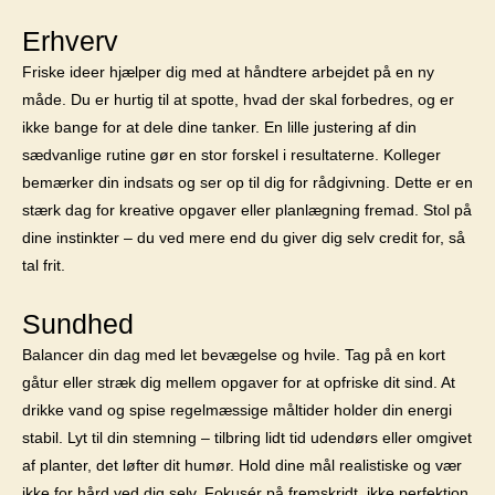
Erhverv
Friske ideer hjælper dig med at håndtere arbejdet på en ny
måde. Du er hurtig til at spotte, hvad der skal forbedres, og er
ikke bange for at dele dine tanker. En lille justering af din
sædvanlige rutine gør en stor forskel i resultaterne. Kolleger
bemærker din indsats og ser op til dig for rådgivning. Dette er en
stærk dag for kreative opgaver eller planlægning fremad. Stol på
dine instinkter – du ved mere end du giver dig selv credit for, så
tal frit.
Sundhed
Balancer din dag med let bevægelse og hvile. Tag på en kort
gåtur eller stræk dig mellem opgaver for at opfriske dit sind. At
drikke vand og spise regelmæssige måltider holder din energi
stabil. Lyt til din stemning – tilbring lidt tid udendørs eller omgivet
af planter, det løfter dit humør. Hold dine mål realistiske og vær
ikke for hård ved dig selv. Fokusér på fremskridt, ikke perfektion,