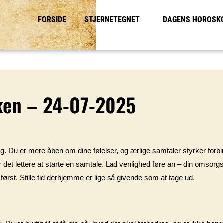
FORSIDE
STJERNETEGNET
DAGENS HOROSK
ken – 24-07-2025
. Du er mere åben om dine følelser, og ærlige samtaler styrker forbin
et lettere at starte en samtale. Lad venlighed føre an – din omsorgs
ørst. Stille tid derhjemme er lige så givende som at tage ud.