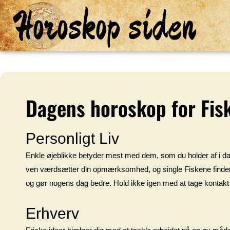
Horoskop siden
Dagens horoskop for Fis
Personligt Liv
Enkle øjeblikke betyder mest med dem, som du holder af i dag
ven værdsætter din opmærksomhed, og single Fiskene finder d
og gør nogens dag bedre. Hold ikke igen med at tage kontakt f
Erhverv