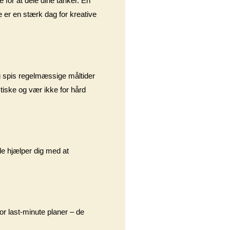
e for at dele dine tanker. En
te er en stærk dag for kreative
og spis regelmæssige måltider
istiske og vær ikke for hård
 de hjælper dig med at
or last-minute planer – de