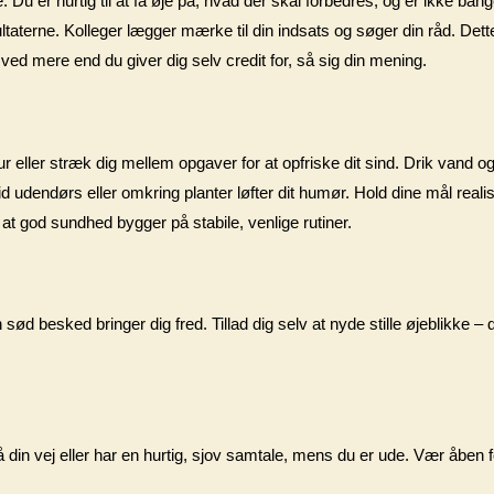
Du er hurtig til at få øje på, hvad der skal forbedres, og er ikke bang
esultaterne. Kolleger lægger mærke til din indsats og søger din råd. Det
 ved mere end du giver dig selv credit for, så sig din mening.
r eller stræk dig mellem opgaver for at opfriske dit sind. Drik vand 
idt tid udendørs eller omkring planter løfter dit humør. Hold dine mål real
 at god sundhed bygger på stabile, venlige rutiner.
sød besked bringer dig fred. Tillad dig selv at nyde stille øjeblikke –
 din vej eller har en hurtig, sjov samtale, mens du er ude. Vær åben f