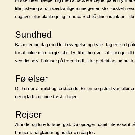
Friske ideer hjælper dig med at tackle arbejdet på en ny måde. 
lille justering af din sædvanlige rutine gør en stor forskel i r
opgaver eller planlægning fremad. Stol på dine instinkter – du
Sundhed
Balancér din dag med let bevægelse og hvile. Tag en kort gåtu
for at holde din energi stabil. Lyt til dit humør – at tilbringe l
ved dig selv. Fokuser på fremskridt, ikke perfektion, og husk,
Følelser
Dit humør er mildt og forstående. En omsorgsfuld ven eller en 
genoplade og finde trøst i dagen.
Rejser
Ærinder og ture forløber glat. Du opdager noget interessant på
bringer små glæder og holder din dag let.