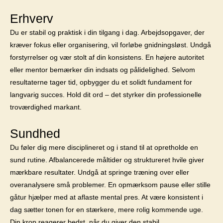
Erhverv
Du er stabil og praktisk i din tilgang i dag. Arbejdsopgaver, der
kræver fokus eller organisering, vil forløbe gnidningsløst. Undgå
forstyrrelser og vær stolt af din konsistens. En højere autoritet
eller mentor bemærker din indsats og pålidelighed. Selvom
resultaterne tager tid, opbygger du et solidt fundament for
langvarig succes. Hold dit ord – det styrker din professionelle
troværdighed markant.
Sundhed
Du føler dig mere disciplineret og i stand til at opretholde en
sund rutine. Afbalancerede måltider og struktureret hvile giver
mærkbare resultater. Undgå at springe træning over eller
overanalysere små problemer. En opmærksom pause eller stille
gåtur hjælper med at aflaste mental pres. At være konsistent i
dag sætter tonen for en stærkere, mere rolig kommende uge.
Din krop reagerer bedst, når du giver den stabil