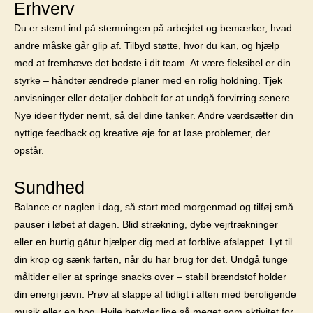
Erhverv
Du er stemt ind på stemningen på arbejdet og bemærker, hvad
andre måske går glip af. Tilbyd støtte, hvor du kan, og hjælp
med at fremhæve det bedste i dit team. At være fleksibel er din
styrke – håndter ændrede planer med en rolig holdning. Tjek
anvisninger eller detaljer dobbelt for at undgå forvirring senere.
Nye ideer flyder nemt, så del dine tanker. Andre værdsætter din
nyttige feedback og kreative øje for at løse problemer, der
opstår.
Sundhed
Balance er nøglen i dag, så start med morgenmad og tilføj små
pauser i løbet af dagen. Blid strækning, dybe vejrtrækninger
eller en hurtig gåtur hjælper dig med at forblive afslappet. Lyt til
din krop og sænk farten, når du har brug for det. Undgå tunge
måltider eller at springe snacks over – stabil brændstof holder
din energi jævn. Prøv at slappe af tidligt i aften med beroligende
musik eller en bog. Hvile betyder lige så meget som aktivitet for