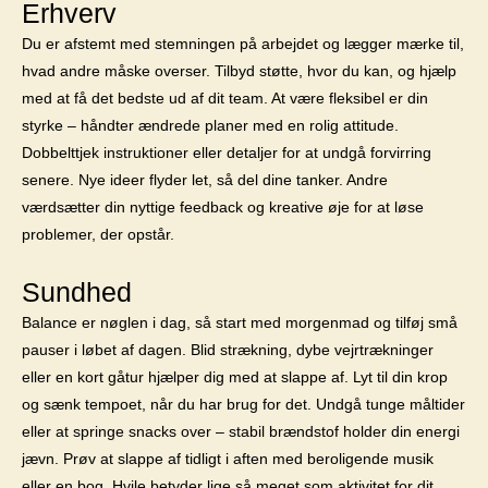
Erhverv
Du er afstemt med stemningen på arbejdet og lægger mærke til,
hvad andre måske overser. Tilbyd støtte, hvor du kan, og hjælp
med at få det bedste ud af dit team. At være fleksibel er din
styrke – håndter ændrede planer med en rolig attitude.
Dobbelttjek instruktioner eller detaljer for at undgå forvirring
senere. Nye ideer flyder let, så del dine tanker. Andre
værdsætter din nyttige feedback og kreative øje for at løse
problemer, der opstår.
Sundhed
Balance er nøglen i dag, så start med morgenmad og tilføj små
pauser i løbet af dagen. Blid strækning, dybe vejrtrækninger
eller en kort gåtur hjælper dig med at slappe af. Lyt til din krop
og sænk tempoet, når du har brug for det. Undgå tunge måltider
eller at springe snacks over – stabil brændstof holder din energi
jævn. Prøv at slappe af tidligt i aften med beroligende musik
eller en bog. Hvile betyder lige så meget som aktivitet for dit