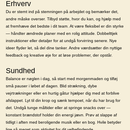
Erhverv
Du er stemt ind på stemningen på arbejdet og bemærker det,
andre måske overser. Tilbyd støtte, hvor du kan, og hjælp med
at fremhæve det bedste i dit team. At være fleksibel er din styrke
— håndter ændrede planer med en rolig attitude. Dobbelttjek
instruktioner eller detaljer for at undgå forvirring senere. Nye
ideer flyder let, så del dine tanker. Andre værdsætter din nyttige
feedback og kreative øje for at løse problemer, der opstår.
Sundhed
Balance er nøglen i dag, så start med morgenmaden og tilføj
små pauser i løbet af dagen. Blid strækning, dybe
vejrtrækninger eller en hurtig gåtur hjælper dig med at forblive
afslappet. Lyt til din krop og sænk tempoet, når du har brug for
det. Undgå tunge måltider eller at springe snacks over —
konstant brændstof holder din energi jævn. Prøv at slappe af
tidligt i aften med beroligende musik eller en bog. Hvile betyder
lige så meget som aktivitet for dit velbefindende.