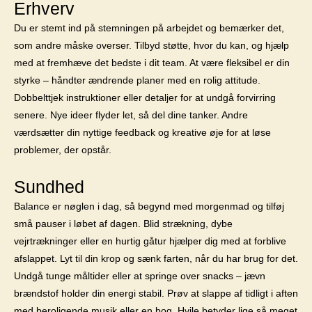
Erhverv
Du er stemt ind på stemningen på arbejdet og bemærker det,
som andre måske overser. Tilbyd støtte, hvor du kan, og hjælp
med at fremhæve det bedste i dit team. At være fleksibel er din
styrke – håndter ændrende planer med en rolig attitude.
Dobbelttjek instruktioner eller detaljer for at undgå forvirring
senere. Nye ideer flyder let, så del dine tanker. Andre
værdsætter din nyttige feedback og kreative øje for at løse
problemer, der opstår.
Sundhed
Balance er nøglen i dag, så begynd med morgenmad og tilføj
små pauser i løbet af dagen. Blid strækning, dybe
vejrtrækninger eller en hurtig gåtur hjælper dig med at forblive
afslappet. Lyt til din krop og sænk farten, når du har brug for det.
Undgå tunge måltider eller at springe over snacks – jævn
brændstof holder din energi stabil. Prøv at slappe af tidligt i aften
med beroligende musik eller en bog. Hvile betyder lige så meget