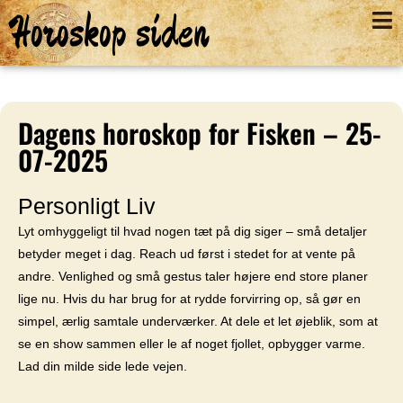
Horoskop siden
Dagens horoskop for Fisken – 25-
07-2025
Personligt Liv
Lyt omhyggeligt til hvad nogen tæt på dig siger – små detaljer
betyder meget i dag. Reach ud først i stedet for at vente på
andre. Venlighed og små gestus taler højere end store planer
lige nu. Hvis du har brug for at rydde forvirring op, så gør en
simpel, ærlig samtale underværker. At dele et let øjeblik, som at
se en show sammen eller le af noget fjollet, opbygger varme.
Lad din milde side lede vejen.