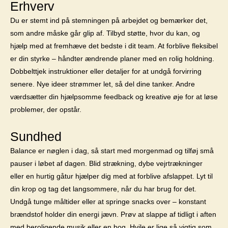
Erhverv
Du er stemt ind på stemningen på arbejdet og bemærker det,
som andre måske går glip af. Tilbyd støtte, hvor du kan, og
hjælp med at fremhæve det bedste i dit team. At forblive fleksibel
er din styrke – håndter ændrende planer med en rolig holdning.
Dobbelttjek instruktioner eller detaljer for at undgå forvirring
senere. Nye ideer strømmer let, så del dine tanker. Andre
værdsætter din hjælpsomme feedback og kreative øje for at løse
problemer, der opstår.
Sundhed
Balance er nøglen i dag, så start med morgenmad og tilføj små
pauser i løbet af dagen. Blid strækning, dybe vejrtrækninger
eller en hurtig gåtur hjælper dig med at forblive afslappet. Lyt til
din krop og tag det langsommere, når du har brug for det.
Undgå tunge måltider eller at springe snacks over – konstant
brændstof holder din energi jævn. Prøv at slappe af tidligt i aften
med beroligende musik eller en bog. Hvile er lige så vigtig som