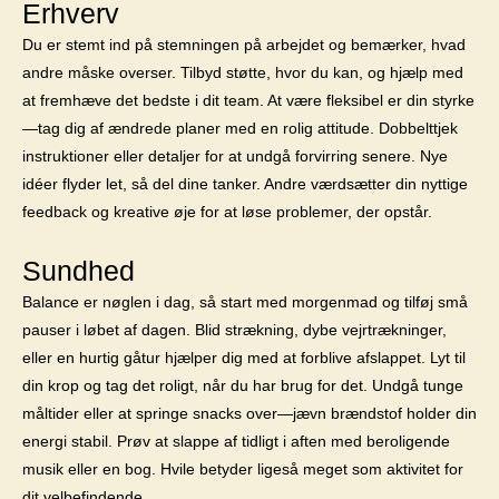
Erhverv
Du er stemt ind på stemningen på arbejdet og bemærker, hvad
andre måske overser. Tilbyd støtte, hvor du kan, og hjælp med
at fremhæve det bedste i dit team. At være fleksibel er din styrke
—tag dig af ændrede planer med en rolig attitude. Dobbelttjek
instruktioner eller detaljer for at undgå forvirring senere. Nye
idéer flyder let, så del dine tanker. Andre værdsætter din nyttige
feedback og kreative øje for at løse problemer, der opstår.
Sundhed
Balance er nøglen i dag, så start med morgenmad og tilføj små
pauser i løbet af dagen. Blid strækning, dybe vejrtrækninger,
eller en hurtig gåtur hjælper dig med at forblive afslappet. Lyt til
din krop og tag det roligt, når du har brug for det. Undgå tunge
måltider eller at springe snacks over—jævn brændstof holder din
energi stabil. Prøv at slappe af tidligt i aften med beroligende
musik eller en bog. Hvile betyder ligeså meget som aktivitet for
dit velbefindende.