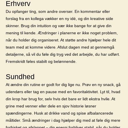
Erhverv
Du opfanger ting, som andre overser. En kommentar eller
forslag fra en kollega vækker en ny idé, og din kreative side
skinner. Brug din intuition og vær ikke bange for at give din
mening til kende. Ændringer i planerne er ikke noget problem,
når du holder dig organiseret. At støtte andre hjælper hele dit
team med at komme videre. Afslut dagen med at gennemgå
detaljerne, så vil du føle dig tryg ved det arbejde, du har udført.
Fremskridt føles stabilt og belønnende.
Sundhed
At ændre din rutine er godt for dig lige nu. Prøv en ny snack, gå
udendørs eller tag en pause med en favoritaktivitet. Lyt til, hvad
din krop har brug for, selv hvis det bare er lidt ekstra hvile. At
grine med venner eller dele en sjov historie løsner
spændingerne. Husk at drikke vand og spise afbalancerede
måltider. Små ændringer i dag hjælper dig med at føle dig mere
forfrisket og afslappet – din energi forbliver stabil, når du holder