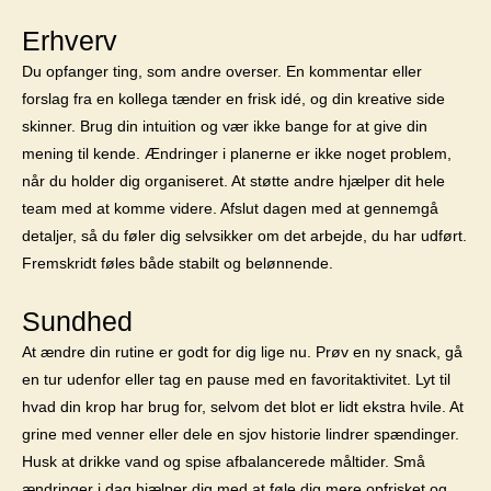
Erhverv
Du opfanger ting, som andre overser. En kommentar eller
forslag fra en kollega tænder en frisk idé, og din kreative side
skinner. Brug din intuition og vær ikke bange for at give din
mening til kende. Ændringer i planerne er ikke noget problem,
når du holder dig organiseret. At støtte andre hjælper dit hele
team med at komme videre. Afslut dagen med at gennemgå
detaljer, så du føler dig selvsikker om det arbejde, du har udført.
Fremskridt føles både stabilt og belønnende.
Sundhed
At ændre din rutine er godt for dig lige nu. Prøv en ny snack, gå
en tur udenfor eller tag en pause med en favoritaktivitet. Lyt til
hvad din krop har brug for, selvom det blot er lidt ekstra hvile. At
grine med venner eller dele en sjov historie lindrer spændinger.
Husk at drikke vand og spise afbalancerede måltider. Små
ændringer i dag hjælper dig med at føle dig mere opfrisket og