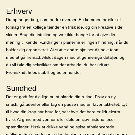
Erhverv
Du opfanger ting, som andre overser. En kommentar eller et
forslag fra en kollega tænder en frisk idé, og din kreative side
skiner. Brug din intuition og vær ikke bange for at give din
mening til kende. Ændringer i planerne er ingen hindring, når du
holder dig organiseret. At støtte andre hjælper dit hele team
med at gå fremad. Afslut dagen med at gennemgå detaljer, og
du vil føle dig selvsikker om det arbejde, du har udført.
Fremskridt føles stabilt og belønnende.
Sundhed
Det er godt for dig lige nu at blande din rutine. Prøv en ny
snack, gå udenfor eller tag en pause med en favoritaktivitet. Lyt
til hvad din krop har brug for, selv hvis det bare er lidt ekstra
hvile. At grine med venner eller dele en sjov historie løser
spændinger. Husk at drikke vand og spise afbalancerede
måltider. Små ændringer i dag hjælper dig med at føle dig mere