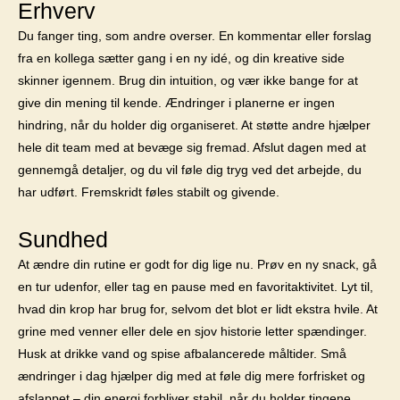
Erhverv
Du fanger ting, som andre overser. En kommentar eller forslag
fra en kollega sætter gang i en ny idé, og din kreative side
skinner igennem. Brug din intuition, og vær ikke bange for at
give din mening til kende. Ændringer i planerne er ingen
hindring, når du holder dig organiseret. At støtte andre hjælper
hele dit team med at bevæge sig fremad. Afslut dagen med at
gennemgå detaljer, og du vil føle dig tryg ved det arbejde, du
har udført. Fremskridt føles stabilt og givende.
Sundhed
At ændre din rutine er godt for dig lige nu. Prøv en ny snack, gå
en tur udenfor, eller tag en pause med en favoritaktivitet. Lyt til,
hvad din krop har brug for, selvom det blot er lidt ekstra hvile. At
grine med venner eller dele en sjov historie letter spændinger.
Husk at drikke vand og spise afbalancerede måltider. Små
ændringer i dag hjælper dig med at føle dig mere forfrisket og
afslappet – din energi forbliver stabil, når du holder tingene