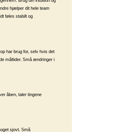
igennem. Brug din intuition og
andre hjælper dit hele team
t føles stabilt og
rop har brug for, selv hvis det
rede måltider. Små ændringer i
ver åben, taler tingene
noget sjovt. Små