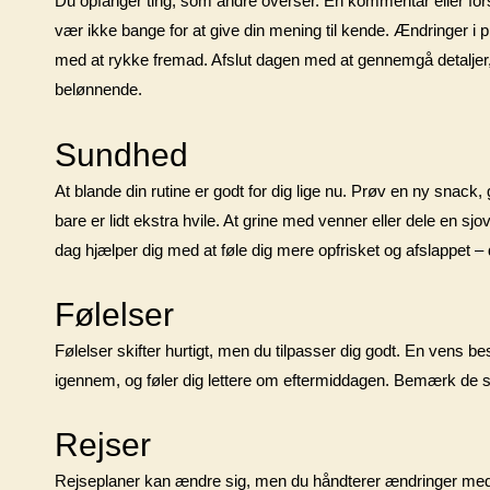
Du opfanger ting, som andre overser. En kommentar eller forsla
vær ikke bange for at give din mening til kende. Ændringer i p
med at rykke fremad. Afslut dagen med at gennemgå detaljer, og
belønnende.
Sundhed
At blande din rutine er godt for dig lige nu. Prøv en ny snack, 
bare er lidt ekstra hvile. At grine med venner eller dele en s
dag hjælper dig med at føle dig mere opfrisket og afslappet – d
Følelser
Følelser skifter hurtigt, men du tilpasser dig godt. En vens be
igennem, og føler dig lettere om eftermiddagen. Bemærk de små 
Rejser
Rejseplaner kan ændre sig, men du håndterer ændringer med t