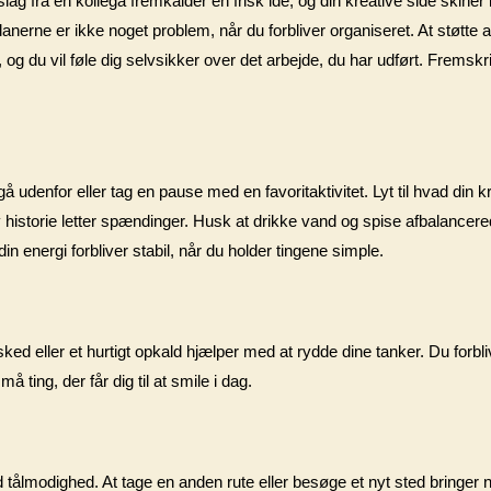
g fra en kollega fremkalder en frisk idé, og din kreative side skiner 
lanerne er ikke noget problem, når du forbliver organiseret. At støtte 
 du vil føle dig selvsikker over det arbejde, du har udført. Fremskrid
gå udenfor eller tag en pause med en favoritaktivitet. Lyt til hvad din k
jov historie letter spændinger. Husk at drikke vand og spise afbalance
in energi forbliver stabil, når du holder tingene simple.
sked eller et hurtigt opkald hjælper med at rydde dine tanker. Du forbli
ting, der får dig til at smile i dag.
ålmodighed. At tage en anden rute eller besøge et nyt sted bringer 