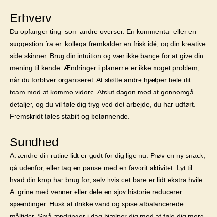
Erhverv
Du opfanger ting, som andre overser. En kommentar eller en
suggestion fra en kollega fremkalder en frisk idé, og din kreative
side skinner. Brug din intuition og vær ikke bange for at give din
mening til kende. Ændringer i planerne er ikke noget problem,
når du forbliver organiseret. At støtte andre hjælper hele dit
team med at komme videre. Afslut dagen med at gennemgå
detaljer, og du vil føle dig tryg ved det arbejde, du har udført.
Fremskridt føles stabilt og belønnende.
Sundhed
At ændre din rutine lidt er godt for dig lige nu. Prøv en ny snack,
gå udenfor, eller tag en pause med en favorit aktivitet. Lyt til
hvad din krop har brug for, selv hvis det bare er lidt ekstra hvile.
At grine med venner eller dele en sjov historie reducerer
spændinger. Husk at drikke vand og spise afbalancerede
måltider. Små ændringer i dag hjælper dig med at føle dig mere