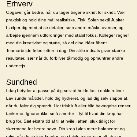
Erhverv
Opgaver går bedre, når du tager tingene skridt for skridt. Vær
praktisk og hold dine mål realistiske. Fisk, Solen sextil Jupiter
hjælper dig med at se detaljer, som andre måske overser, og
arbejde igennem udfordringer med stabil fokus. Kolleger regner
med din kreativitet og støtte, så del dine idéer åbent.
Teamarbejde føles lettere i dag. Din stille indsats giver stærke
resultater, især når du forbliver tålmodig og opmuntrer andre
undervejs.
Sundhed
I dag betyder at passe på dig selv at holde fast i enkle rutiner.
Lav sunde måltider, hold dig hydreret, og lad dig selv slappe af,
når du føler dig spændt. Lidt frisk luft eller blid bevægelse renser
tankerne. Ignorér ikke små smerter – lyt til hvad din krop har
brug for. Sæt ekstra tid af til at hvile i aften, sluk tidligt for
skærmene for bedre søvn. Din krop føles mere balanceret og
rolig, når du vælger komfort og stabile vaner over alt, der er