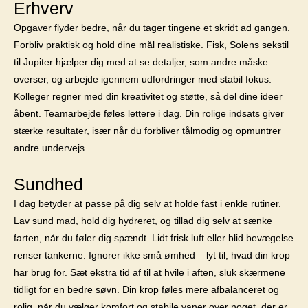
Erhverv
Opgaver flyder bedre, når du tager tingene et skridt ad gangen.
Forbliv praktisk og hold dine mål realistiske. Fisk, Solens sekstil
til Jupiter hjælper dig med at se detaljer, som andre måske
overser, og arbejde igennem udfordringer med stabil fokus.
Kolleger regner med din kreativitet og støtte, så del dine ideer
åbent. Teamarbejde føles lettere i dag. Din rolige indsats giver
stærke resultater, især når du forbliver tålmodig og opmuntrer
andre undervejs.
Sundhed
I dag betyder at passe på dig selv at holde fast i enkle rutiner.
Lav sund mad, hold dig hydreret, og tillad dig selv at sænke
farten, når du føler dig spændt. Lidt frisk luft eller blid bevægelse
renser tankerne. Ignorer ikke små ømhed – lyt til, hvad din krop
har brug for. Sæt ekstra tid af til at hvile i aften, sluk skærmene
tidligt for en bedre søvn. Din krop føles mere afbalanceret og
rolig, når du vælger komfort og stabile vaner over noget, der er