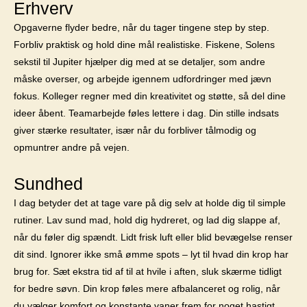
Erhverv
Opgaverne flyder bedre, når du tager tingene step by step.
Forbliv praktisk og hold dine mål realistiske. Fiskene, Solens
sekstil til Jupiter hjælper dig med at se detaljer, som andre
måske overser, og arbejde igennem udfordringer med jævn
fokus. Kolleger regner med din kreativitet og støtte, så del dine
ideer åbent. Teamarbejde føles lettere i dag. Din stille indsats
giver stærke resultater, især når du forbliver tålmodig og
opmuntrer andre på vejen.
Sundhed
I dag betyder det at tage vare på dig selv at holde dig til simple
rutiner. Lav sund mad, hold dig hydreret, og lad dig slappe af,
når du føler dig spændt. Lidt frisk luft eller blid bevægelse renser
dit sind. Ignorer ikke små ømme spots – lyt til hvad din krop har
brug for. Sæt ekstra tid af til at hvile i aften, sluk skærme tidligt
for bedre søvn. Din krop føles mere afbalanceret og rolig, når
du vælger komfort og konstante vaner frem for noget hastigt.