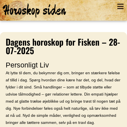
Horoskop siden
Dagens horoskop for Fisken – 28-
07-2025
Personligt Liv
At lytte til dem, du bekymrer dig om, bringer en stærkere følelse
af tillid i dag. Spørg hvordan dine kære har det, og del, hvad der
fylder i dit sind. Små handlinger – som at tilbyde støtte eller
udvise tålmodighed – gør relationer lettere. Din empati hjælper
med at glatte trælse øjeblikke ud og bringe trøst til nogen tæt på
dig. Nye forbindelser føles også helt naturlige, så tøv ikke med
at nå ud. Nyd de simple måder, venlighed og opmærksomhed
bringer alle tættere sammen, selv på en travl dag.