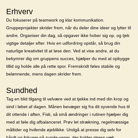
Erhverv
Du fokuserer på teamwork og klar kommunikation.
Gruppeprojekter skrider frem, når du deler dine ideer og lytter til
andre. Organiser din dag, så opgaver ikke hober sig op, og tjek
vigtige detaljer efter. Hvis en udfordring opstår, så brug din
naturlige kreativitet til at løse den. Ved at vise andre, at du
bekymrer dig om gruppens succes, hjælper du med at opbygge
tillid og holde alle på rette spor. Fremskridt føles stabile og
belønnende, mens dagen skrider frem.
Sundhed
Tag en blid tilgang til velvære ved at tjekke ind med din krop og
sind i løbet af dagen. Månen bevæger sig fra dit syvende hus til
dit ottende i aften, Fisk, så små ændringer i rutinen hjælper dig
med at føle dig afbalanceret. Prøv let strækning, regelmæssige
måltider og hvilende øjeblikke. Undgå at presse dig selv for
hårdt og fokuser på sunde vaner, der holder stress væk.