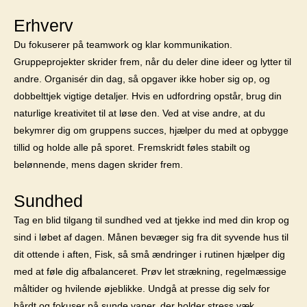
Erhverv
Du fokuserer på teamwork og klar kommunikation.
Gruppeprojekter skrider frem, når du deler dine ideer og lytter til
andre. Organisér din dag, så opgaver ikke hober sig op, og
dobbelttjek vigtige detaljer. Hvis en udfordring opstår, brug din
naturlige kreativitet til at løse den. Ved at vise andre, at du
bekymrer dig om gruppens succes, hjælper du med at opbygge
tillid og holde alle på sporet. Fremskridt føles stabilt og
belønnende, mens dagen skrider frem.
Sundhed
Tag en blid tilgang til sundhed ved at tjekke ind med din krop og
sind i løbet af dagen. Månen bevæger sig fra dit syvende hus til
dit ottende i aften, Fisk, så små ændringer i rutinen hjælper dig
med at føle dig afbalanceret. Prøv let strækning, regelmæssige
måltider og hvilende øjeblikke. Undgå at presse dig selv for
hårdt og fokuser på sunde vaner, der holder stress væk.