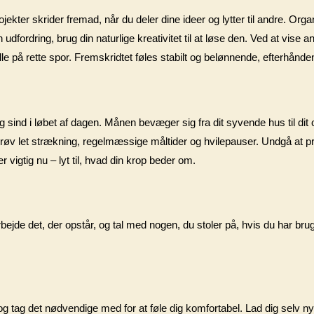
ter skrider fremad, når du deler dine ideer og lytter til andre. Orga
n udfordring, brug din naturlige kreativitet til at løse den. Ved at vise
le på rette spor. Fremskridtet føles stabilt og belønnende, efterhånd
og sind i løbet af dagen. Månen bevæger sig fra dit syvende hus til dit 
 Prøv let strækning, regelmæssige måltider og hvilepauser. Undgå at pr
vigtig nu – lyt til, hvad din krop beder om.
arbejde det, der opstår, og tal med nogen, du stoler på, hvis du har brug
e og tag det nødvendige med for at føle dig komfortabel. Lad dig selv 