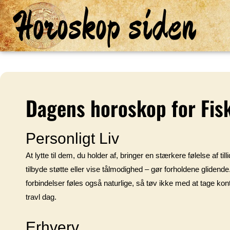
Horoskop siden
Dagens horoskop for Fis
Personligt Liv
At lytte til dem, du holder af, bringer en stærkere følelse af 
tilbyde støtte eller vise tålmodighed – gør forholdene glidend
forbindelser føles også naturlige, så tøv ikke med at tage k
travl dag.
Erhverv