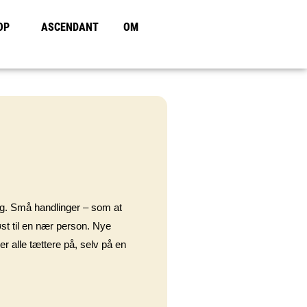
OP
ASCENDANT
OM
 dig. Små handlinger – som at
øst til en nær person. Nye
 alle tættere på, selv på en