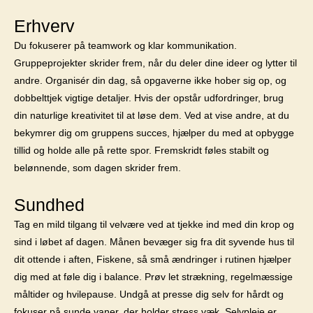
Erhverv
Du fokuserer på teamwork og klar kommunikation.
Gruppeprojekter skrider frem, når du deler dine ideer og lytter til
andre. Organisér din dag, så opgaverne ikke hober sig op, og
dobbelttjek vigtige detaljer. Hvis der opstår udfordringer, brug
din naturlige kreativitet til at løse dem. Ved at vise andre, at du
bekymrer dig om gruppens succes, hjælper du med at opbygge
tillid og holde alle på rette spor. Fremskridt føles stabilt og
belønnende, som dagen skrider frem.
Sundhed
Tag en mild tilgang til velvære ved at tjekke ind med din krop og
sind i løbet af dagen. Månen bevæger sig fra dit syvende hus til
dit ottende i aften, Fiskene, så små ændringer i rutinen hjælper
dig med at føle dig i balance. Prøv let strækning, regelmæssige
måltider og hvilepause. Undgå at presse dig selv for hårdt og
fokuser på sunde vaner, der holder stress væk. Selvpleje er