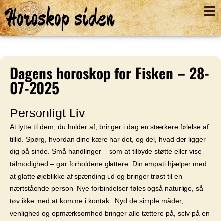
Horoskop siden
Dagens horoskop for Fisken – 28-
07-2025
Personligt Liv
At lytte til dem, du holder af, bringer i dag en stærkere følelse af
tillid. Spørg, hvordan dine kære har det, og del, hvad der ligger
dig på sinde. Små handlinger – som at tilbyde støtte eller vise
tålmodighed – gør forholdene glattere. Din empati hjælper med
at glatte øjeblikke af spænding ud og bringer trøst til en
nærtstående person. Nye forbindelser føles også naturlige, så
tøv ikke med at komme i kontakt. Nyd de simple måder,
venlighed og opmærksomhed bringer alle tættere på, selv på en