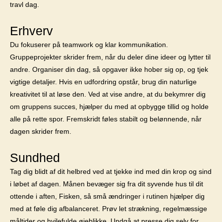
travl dag.
Erhverv
Du fokuserer på teamwork og klar kommunikation.
Gruppeprojekter skrider frem, når du deler dine ideer og lytter til
andre. Organiser din dag, så opgaver ikke hober sig op, og tjek
vigtige detaljer. Hvis en udfordring opstår, brug din naturlige
kreativitet til at løse den. Ved at vise andre, at du bekymrer dig
om gruppens succes, hjælper du med at opbygge tillid og holde
alle på rette spor. Fremskridt føles stabilt og belønnende, når
dagen skrider frem.
Sundhed
Tag dig blidt af dit helbred ved at tjekke ind med din krop og sind
i løbet af dagen. Månen bevæger sig fra dit syvende hus til dit
ottende i aften, Fisken, så små ændringer i rutinen hjælper dig
med at føle dig afbalanceret. Prøv let strækning, regelmæssige
måltider og hvilefulde øjeblikke. Undgå at presse dig selv for