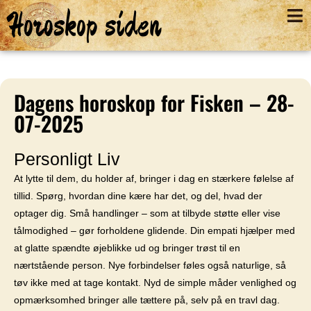
Horoskop siden
Dagens horoskop for Fisken – 28-
07-2025
Personligt Liv
At lytte til dem, du holder af, bringer i dag en stærkere følelse af
tillid. Spørg, hvordan dine kære har det, og del, hvad der
optager dig. Små handlinger – som at tilbyde støtte eller vise
tålmodighed – gør forholdene glidende. Din empati hjælper med
at glatte spændte øjeblikke ud og bringer trøst til en
nærtstående person. Nye forbindelser føles også naturlige, så
tøv ikke med at tage kontakt. Nyd de simple måder venlighed og
opmærksomhed bringer alle tættere på, selv på en travl dag.