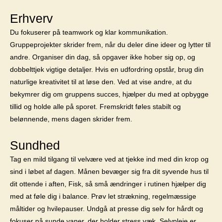
Erhverv
Du fokuserer på teamwork og klar kommunikation.
Gruppeprojekter skrider frem, når du deler dine ideer og lytter til
andre. Organiser din dag, så opgaver ikke hober sig op, og
dobbelttjek vigtige detaljer. Hvis en udfordring opstår, brug din
naturlige kreativitet til at løse den. Ved at vise andre, at du
bekymrer dig om gruppens succes, hjælper du med at opbygge
tillid og holde alle på sporet. Fremskridt føles stabilt og
belønnende, mens dagen skrider frem.
Sundhed
Tag en mild tilgang til velvære ved at tjekke ind med din krop og
sind i løbet af dagen. Månen bevæger sig fra dit syvende hus til
dit ottende i aften, Fisk, så små ændringer i rutinen hjælper dig
med at føle dig i balance. Prøv let strækning, regelmæssige
måltider og hvilepauser. Undgå at presse dig selv for hårdt og
fokuser på sunde vaner, der holder stress væk. Selvpleje er