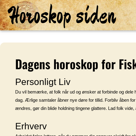
Horoskop siden
Dagens horoskop for Fis
Personligt Liv
Du vil bemærke, at folk når ud og ønsker at forbinde og dele hi
dag. Ærlige samtaler åbner nye døre for tillid. Forbliv åben fo
ændres, gør din blide holdning tingene glattere. Lad folk vid
Erhverv