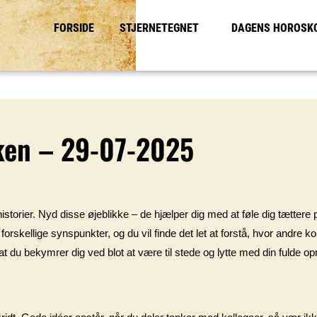
FORSIDE
STJERNETEGNET
DAGENS HOROSK
ken – 29-07-2025
storier. Nyd disse øjeblikke – de hjælper dig med at føle dig tættere på
r forskellige synspunkter, og du vil finde det let at forstå, hvor andre
e, at du bekymrer dig ved blot at være til stede og lytte med din fuld