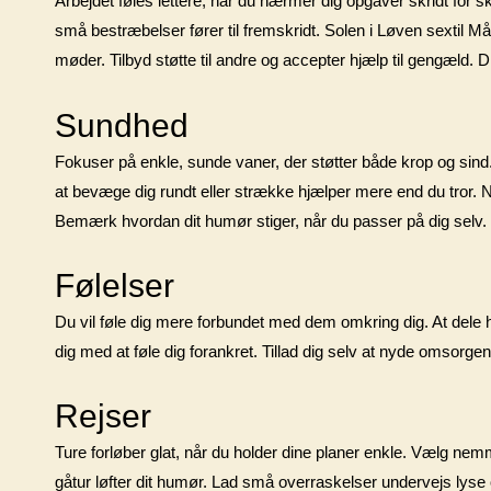
Arbejdet føles lettere, når du nærmer dig opgaver skridt for s
små bestræbelser fører til fremskridt. Solen i Løven sextil Mån
møder. Tilbyd støtte til andre og accepter hjælp til gengæld. D
Sundhed
Fokuser på enkle, sunde vaner, der støtter både krop og sin
at bevæge dig rundt eller strække hjælper mere end du tror. Når d
Bemærk hvordan dit humør stiger, når du passer på dig selv. Hve
Følelser
Du vil føle dig mere forbundet med dem omkring dig. At dele hv
dig med at føle dig forankret. Tillad dig selv at nyde omsorgen
Rejser
Ture forløber glat, når du holder dine planer enkle. Vælg nemme
gåtur løfter dit humør. Lad små overraskelser undervejs lyse 