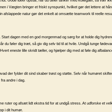
kridt. Gode idéer opstår, når du deler tanker med kollegaer, så vær ikk
en i Vægten bringer et friskt synspunkt, hvilket gør det lettere at hån
in afslappede natur gør det enkelt at omsætte teamwork til reelle resul
d. Start dagen med en god morgenmad og sørg for at holde dig hydrere
u føler dig træt, så giv dig selv tid til at hvile. Undgå tunge fødevarer
rt eneste lille skridt tæller, og hjælper dig med at føle dig afbalanc
ad der fylder dit sind skaber trøst og støtte. Selv når humøret skifte
 fra andre i dag.
 ruter og afsæt lidt ekstra tid for at undgå stress. At udforske et vel
op i dit humør.