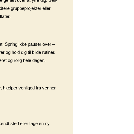
e genert over at ytre dig. Selv
dtere gruppeprojekter eller
tater.
t. Spring ikke pauser over –
 og hold dig til blide rutiner.
eret og rolig hele dagen.
r, hjælper venliged fra venner
kendt sted eller tage en ny