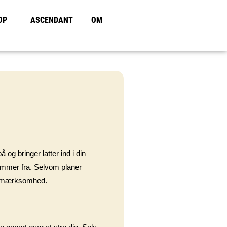
OP
ASCENDANT
OM
 og bringer latter ind i din
 kommer fra. Selvom planer
e opmærksomhed.