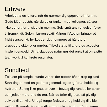
Erhverv
Arbejdet føles lettere, når du nærmer dig opgaver trin for trin.
Gode idéer opstår, når du deler tanker med kollegaer, så vær
ikke genert for at sige din mening. Selv små anstrengelser fører
til fremskridt. Solen i Løven sextil Månen i Vægten bringer et
friskt synspunkt, hvilket gør det nemmere at håndtere
gruppeprojekter eller møder. Tilbyd støtte til andre og accepter
hjælp i gengæld. Din afslappede natur gør det enkelt at omsætte
teamwork til konkrete resultater.
Sundhed
Fokuser på simple, sunde vaner, der støtter både krop og sind.
Start dagen med en god morgenmad, og sørg for at holde dig
hydreret. Spring ikke pauser over – bevæg dig rundt eller stræk
ud hjælper mere end du tror. Når du føler dig træt, så giv dig
selv tid til at hvile. Undgå tunge fødevarer og hold dig til blide
rutiner. Bemærk, hvordan dit humør bliver bedre, når du tager