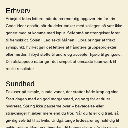
Erhverv
Arbejdet føles lettere, når du nærmer dig opgaver trin for trin.
Gode ideer opstår, når du deler tanker med kolleger, så vær ikke
genert med at komme med input. Selv små anstrengelser fører
til fremskridt. Solen i Leo sextil Månen i Libra bringer et friskt
synspunkt, hvilket gør det lettere at håndtere gruppeprojekter
eller møder. Tilbyd støtte til andre og accepter hjælp til gengæld.
Din afslappede natur gør det simpelt at omsætte teamwork til
reelle resultater.
Sundhed
Fokuser på simple, sunde vaner, der støtter både krop og sind.
Start dagen med en god morgenmad, og sørg for at du er
hydreret. Spring ikke pauserne over – bevægelse eller
strækninger hjælper mere end du tror. Når du føler dig træt, så
giv dig selv tid til at hvile. Undgå tunge fødevarer og hold dig til
milde rutiner. Bemærk, hvordan dit humør stiger, når du plejer