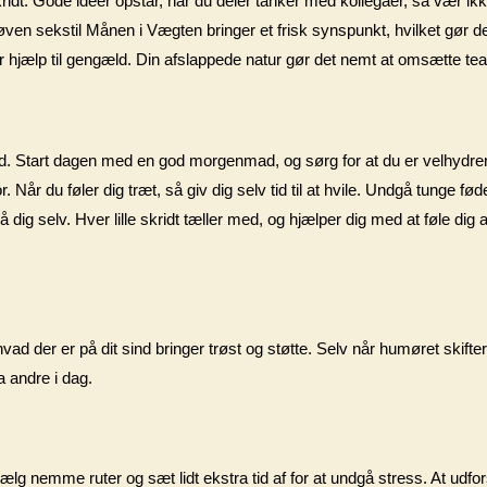
kridt. Gode ideer opstår, når du deler tanker med kollegaer, så vær ikk
øven sekstil Månen i Vægten bringer et frisk synspunkt, hvilket gør de
er hjælp til gengæld. Din afslappede natur gør det nemt at omsætte team
nd. Start dagen med en god morgenmad, og sørg for at du er velhydrer
Når du føler dig træt, så giv dig selv tid til at hvile. Undgå tunge føde
dig selv. Hver lille skridt tæller med, og hjælper dig med at føle dig a
ad der er på dit sind bringer trøst og støtte. Selv når humøret skifter
a andre i dag.
Vælg nemme ruter og sæt lidt ekstra tid af for at undgå stress. At udfor