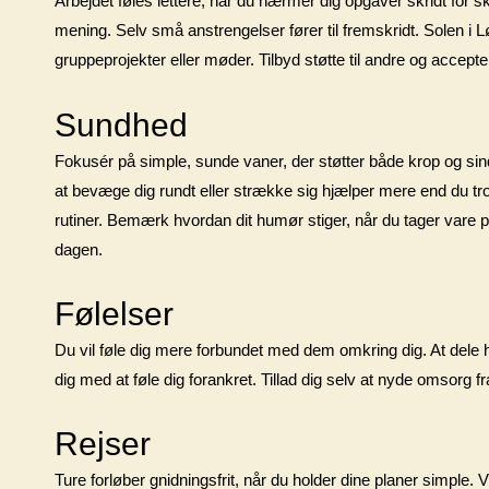
Arbejdet føles lettere, når du nærmer dig opgaver skridt for s
mening. Selv små anstrengelser fører til fremskridt. Solen i L
gruppeprojekter eller møder. Tilbyd støtte til andre og accept
Sundhed
Fokusér på simple, sunde vaner, der støtter både krop og si
at bevæge dig rundt eller strække sig hjælper mere end du tror. 
rutiner. Bemærk hvordan dit humør stiger, når du tager vare på 
dagen.
Følelser
Du vil føle dig mere forbundet med dem omkring dig. At dele hv
dig med at føle dig forankret. Tillad dig selv at nyde omsorg fr
Rejser
Ture forløber gnidningsfrit, når du holder dine planer simple. 