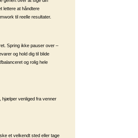
e genert over at sige din
t lettere at håndtere
work til reelle resultater.
et. Spring ikke pauser over –
varer og hold dig til blide
fbalanceret og rolig hele
, hjælper venliged fra venner
ske et velkendt sted eller tage