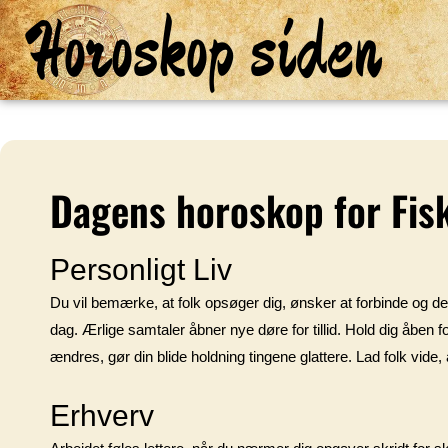
Horoskop siden
Dagens horoskop for Fis
Personligt Liv
Du vil bemærke, at folk opsøger dig, ønsker at forbinde og dele
dag. Ærlige samtaler åbner nye døre for tillid. Hold dig åben f
ændres, gør din blide holdning tingene glattere. Lad folk vid
Erhverv