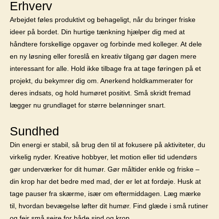
Erhverv
Arbejdet føles produktivt og behageligt, når du bringer friske
ideer på bordet. Din hurtige tænkning hjælper dig med at
håndtere forskellige opgaver og forbinde med kolleger. At dele
en ny løsning eller foreslå en kreativ tilgang gør dagen mere
interessant for alle. Hold ikke tilbage fra at tage føringen på et
projekt, du bekymrer dig om. Anerkend holdkammerater for
deres indsats, og hold humøret positivt. Små skridt fremad
lægger nu grundlaget for større belønninger snart.
Sundhed
Din energi er stabil, så brug den til at fokusere på aktiviteter, du
virkelig nyder. Kreative hobbyer, let motion eller tid udendørs
gør underværker for dit humør. Gør måltider enkle og friske –
din krop har det bedre med mad, der er let at fordøje. Husk at
tage pauser fra skærme, især om eftermiddagen. Læg mærke
til, hvordan bevægelse løfter dit humør. Find glæde i små rutiner
og fejr små sejre for både sind og krop.