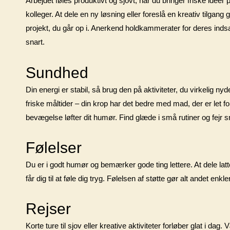
Arbejdet føles produktivt og sjovt, når du bringer friske idée
kolleger. At dele en ny løsning eller foreslå en kreativ tilgang
projekt, du går op i. Anerkend holdkammerater for deres inds
snart.
Sundhed
Din energi er stabil, så brug den på aktiviteter, du virkelig n
friske måltider – din krop har det bedre med mad, der er le
bevægelse løfter dit humør. Find glæde i små rutiner og fejr s
Følelser
Du er i godt humør og bemærker gode ting lettere. At dele lat
får dig til at føle dig tryg. Følelsen af støtte gør alt andet enkle
Rejser
Korte ture til sjov eller kreative aktiviteter forløber glat i d