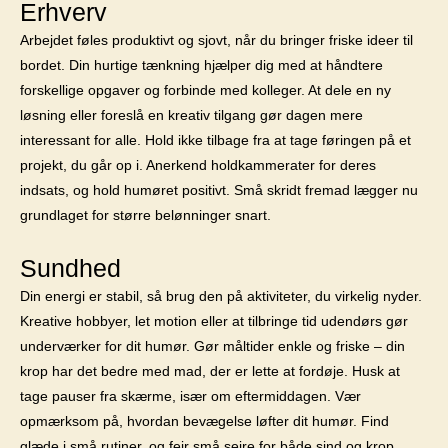
Erhverv
Arbejdet føles produktivt og sjovt, når du bringer friske ideer til
bordet. Din hurtige tænkning hjælper dig med at håndtere
forskellige opgaver og forbinde med kolleger. At dele en ny
løsning eller foreslå en kreativ tilgang gør dagen mere
interessant for alle. Hold ikke tilbage fra at tage føringen på et
projekt, du går op i. Anerkend holdkammerater for deres
indsats, og hold humøret positivt. Små skridt fremad lægger nu
grundlaget for større belønninger snart.
Sundhed
Din energi er stabil, så brug den på aktiviteter, du virkelig nyder.
Kreative hobbyer, let motion eller at tilbringe tid udendørs gør
underværker for dit humør. Gør måltider enkle og friske – din
krop har det bedre med mad, der er lette at fordøje. Husk at
tage pauser fra skærme, især om eftermiddagen. Vær
opmærksom på, hvordan bevægelse løfter dit humør. Find
glæde i små rutiner, og fejr små sejre for både sind og krop.