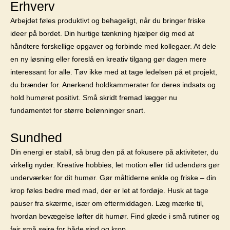
Erhverv
Arbejdet føles produktivt og behageligt, når du bringer friske
ideer på bordet. Din hurtige tænkning hjælper dig med at
håndtere forskellige opgaver og forbinde med kollegaer. At dele
en ny løsning eller foreslå en kreativ tilgang gør dagen mere
interessant for alle. Tøv ikke med at tage ledelsen på et projekt,
du brænder for. Anerkend holdkammerater for deres indsats og
hold humøret positivt. Små skridt fremad lægger nu
fundamentet for større belønninger snart.
Sundhed
Din energi er stabil, så brug den på at fokusere på aktiviteter, du
virkelig nyder. Kreative hobbies, let motion eller tid udendørs gør
underværker for dit humør. Gør måltiderne enkle og friske – din
krop føles bedre med mad, der er let at fordøje. Husk at tage
pauser fra skærme, især om eftermiddagen. Læg mærke til,
hvordan bevægelse løfter dit humør. Find glæde i små rutiner og
fejr små sejre for både sind og krop.