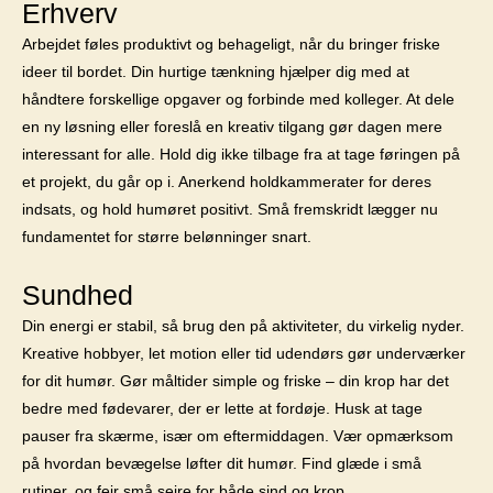
Erhverv
Arbejdet føles produktivt og behageligt, når du bringer friske
ideer til bordet. Din hurtige tænkning hjælper dig med at
håndtere forskellige opgaver og forbinde med kolleger. At dele
en ny løsning eller foreslå en kreativ tilgang gør dagen mere
interessant for alle. Hold dig ikke tilbage fra at tage føringen på
et projekt, du går op i. Anerkend holdkammerater for deres
indsats, og hold humøret positivt. Små fremskridt lægger nu
fundamentet for større belønninger snart.
Sundhed
Din energi er stabil, så brug den på aktiviteter, du virkelig nyder.
Kreative hobbyer, let motion eller tid udendørs gør underværker
for dit humør. Gør måltider simple og friske – din krop har det
bedre med fødevarer, der er lette at fordøje. Husk at tage
pauser fra skærme, især om eftermiddagen. Vær opmærksom
på hvordan bevægelse løfter dit humør. Find glæde i små
rutiner, og fejr små sejre for både sind og krop.