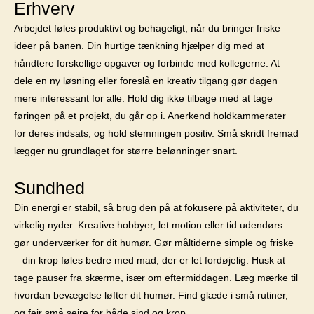
Erhverv
Arbejdet føles produktivt og behageligt, når du bringer friske
ideer på banen. Din hurtige tænkning hjælper dig med at
håndtere forskellige opgaver og forbinde med kollegerne. At
dele en ny løsning eller foreslå en kreativ tilgang gør dagen
mere interessant for alle. Hold dig ikke tilbage med at tage
føringen på et projekt, du går op i. Anerkend holdkammerater
for deres indsats, og hold stemningen positiv. Små skridt fremad
lægger nu grundlaget for større belønninger snart.
Sundhed
Din energi er stabil, så brug den på at fokusere på aktiviteter, du
virkelig nyder. Kreative hobbyer, let motion eller tid udendørs
gør underværker for dit humør. Gør måltiderne simple og friske
– din krop føles bedre med mad, der er let fordøjelig. Husk at
tage pauser fra skærme, især om eftermiddagen. Læg mærke til
hvordan bevægelse løfter dit humør. Find glæde i små rutiner,
og fejr små sejre for både sind og krop.