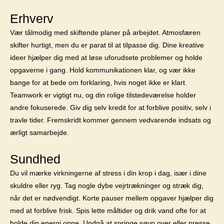
Erhverv
Vær tålmodig med skiftende planer på arbejdet. Atmosfæren
skifter hurtigt, men du er parat til at tilpasse dig. Dine kreative
ideer hjælper dig med at løse uforudsete problemer og holde
opgaverne i gang. Hold kommunikationen klar, og vær ikke
bange for at bede om forklaring, hvis noget ikke er klart.
Teamwork er vigtigt nu, og din rolige tilstedeværelse holder
andre fokuserede. Giv dig selv kredit for at forblive positiv, selv i
travle tider. Fremskridt kommer gennem vedvarende indsats og
ærligt samarbejde.
Sundhed
Du vil mærke virkningerne af stress i din krop i dag, især i dine
skuldre eller ryg. Tag nogle dybe vejrtrækninger og stræk dig,
når det er nødvendigt. Korte pauser mellem opgaver hjælper dig
med at forblive frisk. Spis lette måltider og drik vand ofte for at
holde din energi oppe. Undgå at springe søvn over eller presse