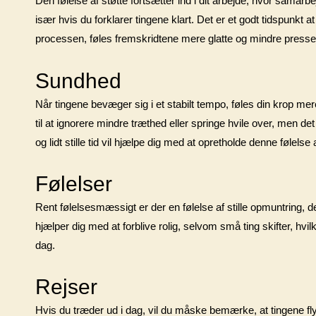
Den følelse af støtte fortsætter ind i dit arbejde, hvor samarbe
især hvis du forklarer tingene klart. Det er et godt tidspunkt 
processen, føles fremskridtene mere glatte og mindre pressed
Sundhed
Når tingene bevæger sig i et stabilt tempo, føles din krop 
til at ignorere mindre træthed eller springe hvile over, men de
og lidt stille tid vil hjælpe dig med at opretholde denne følels
Følelser
Rent følelsesmæssigt er der en følelse af stille opmuntring, de
hjælper dig med at forblive rolig, selvom små ting skifter, hvi
dag.
Rejser
Hvis du træder ud i dag, vil du måske bemærke, at tingene flyd