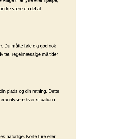
lige til at lytte eller hjælpe,
r andre være en del af
r. Du måtte føle dig god nok
tivitet, regelmæssige måltider
din plads og din retning. Dette
veranalysere hver situation i
 naturlige. Korte ture eller