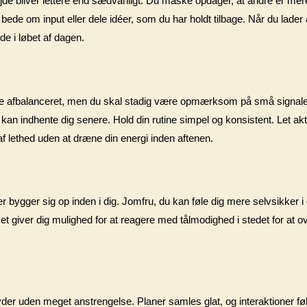
jde bliver lettere end sædvanligt. Du måske opdager, at andre er mere vil
at bede om input eller dele idéer, som du har holdt tilbage. Når du lade
e i løbet af dagen.
mere afbalanceret, men du skal stadig være opmærksom på små signale
t kan indhente dig senere. Hold din rutine simpel og konsistent. Let ak
e af lethed uden at dræne din energi inden aftenen.
r bygger sig op inden i dig. Jomfru, du kan føle dig mere selvsikker i 
lket giver dig mulighed for at reagere med tålmodighed i stedet for at o
er uden meget anstrengelse. Planer samles glat, og interaktioner føles