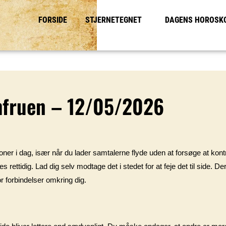
FORSIDE
STJERNETEGNET
DAGENS HOROSK
mfruen – 12/05/2026
oner i dag, især når du lader samtalerne flyde uden at forsøge at kontro
ettidig. Lad dig selv modtage det i stedet for at feje det til side. Der 
or forbindelser omkring dig.