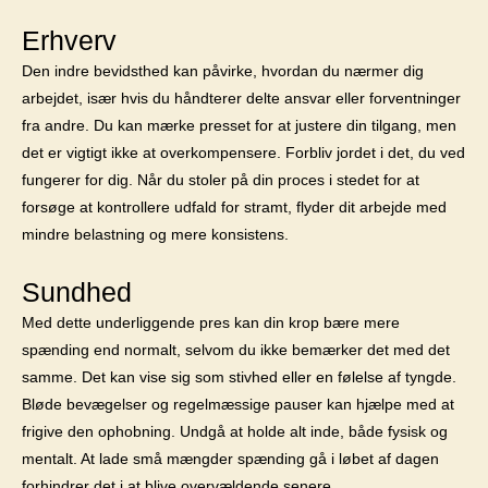
Erhverv
Den indre bevidsthed kan påvirke, hvordan du nærmer dig
arbejdet, især hvis du håndterer delte ansvar eller forventninger
fra andre. Du kan mærke presset for at justere din tilgang, men
det er vigtigt ikke at overkompensere. Forbliv jordet i det, du ved
fungerer for dig. Når du stoler på din proces i stedet for at
forsøge at kontrollere udfald for stramt, flyder dit arbejde med
mindre belastning og mere konsistens.
Sundhed
Med dette underliggende pres kan din krop bære mere
spænding end normalt, selvom du ikke bemærker det med det
samme. Det kan vise sig som stivhed eller en følelse af tyngde.
Bløde bevægelser og regelmæssige pauser kan hjælpe med at
frigive den ophobning. Undgå at holde alt inde, både fysisk og
mentalt. At lade små mængder spænding gå i løbet af dagen
forhindrer det i at blive overvældende senere.