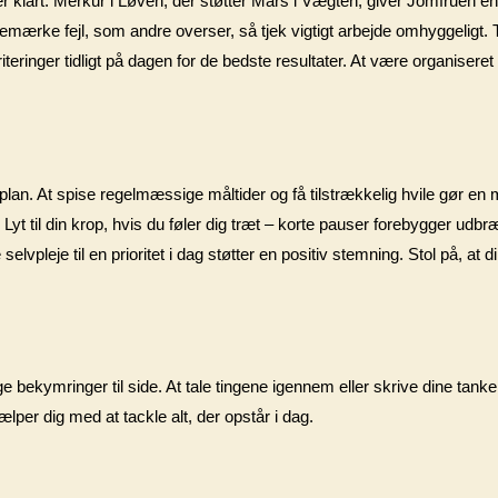
er klart. Merkur i Løven, der støtter Mars i Vægten, giver Jomfruen en 
t bemærke fejl, som andre overser, så tjek vigtigt arbejde omhyggeligt
iteringer tidligt på dagen for de bedste resultater. At være organisere
splan. At spise regelmæssige måltider og få tilstrækkelig hvile gør en
gi. Lyt til din krop, hvis du føler dig træt – korte pauser forebygger ud
lvpleje til en prioritet i dag støtter en positiv stemning. Stol på, a
gge bekymringer til side. At tale tingene igennem eller skrive dine tanker
jælper dig med at tackle alt, der opstår i dag.