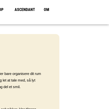
OP
ASCENDANT
OM
ler bare organisere dit rum
let at tale med, så lyt
 del et smil.