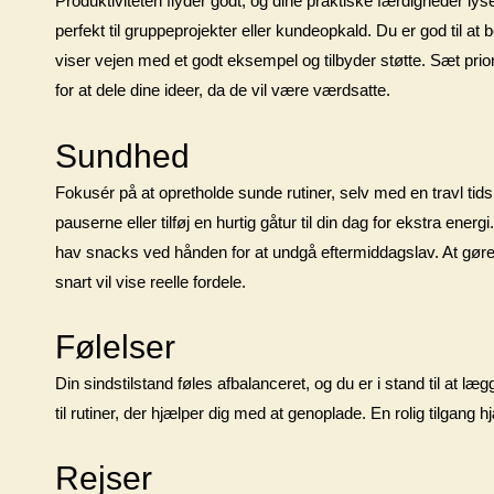
Produktiviteten flyder godt, og dine praktiske færdigheder lys
perfekt til gruppeprojekter eller kundeopkald. Du er god til a
viser vejen med et godt eksempel og tilbyder støtte. Sæt prior
for at dele dine ideer, da de vil være værdsatte.
Sundhed
Fokusér på at opretholde sunde rutiner, selv med en travl tid
pauserne eller tilføj en hurtig gåtur til din dag for ekstra ener
hav snacks ved hånden for at undgå eftermiddagslav. At gøre se
snart vil vise reelle fordele.
Følelser
Din sindstilstand føles afbalanceret, og du er i stand til at læ
til rutiner, der hjælper dig med at genoplade. En rolig tilgang h
Rejser