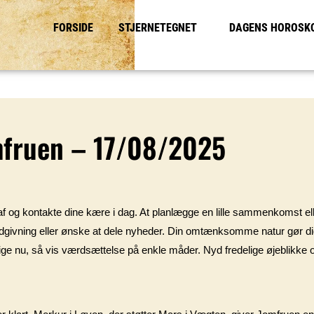
FORSIDE
STJERNETEGNET
DAGENS HOROSK
mfruen – 17/08/2025
 af og kontakte dine kære i dag. At planlægge en lille sammenkomst el
dgivning eller ønske at dele nyheder. Din omtænksomme natur gør dig 
e nu, så vis værdsættelse på enkle måder. Nyd fredelige øjeblikke og