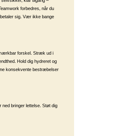
selvsikker, klar tilgang –
. Teamwork forbedres, når du
t betaler sig. Vær ikke bange
 mærkbar forskel. Stræk ud i
brændthed. Hold dig hydreret og
t dine konsekvente bestræbelser
 ned bringer lettelse. Støt dig