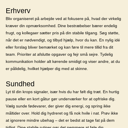
Erhverv
Bliv organiseret på arbejde ved at fokusere på, hvad der virkelig
kræver din opmærksomhed. Dine bestræbelser bærer endelig
frugt, og kollegaer sætter pris på din stabile tilgang. Søg støtte,
når det er nødvendigt, og tilbyd hjælp, hvor du kan. En nylig idé
eller forslag bliver bemærket og kan føre til mere tillid fra dit
team. Prioriter at afslutte opgaver og fejr små sejre. Tydelig
kommunikation holder alt kørende smidigt og viser andre, at du
er pålidelig, hvilket hjælper dig med at skinne.
Sundhed
Lyt til din krops signaler, især hvis du har følt dig træt. En hurtig
pause eller en kort gåtur gør underværker for at opfriske dig.
Vælg sunde fødevarer, der giver dig energi, og spring ikke
måltider over. Hold dig hydreret og få nok hvile i nat. Prøv ikke
at ignorere mindre ubehag – det er bedst at tage fat på dem
tidligt. Dine stabile rutiner gør det nemmere at føle dig