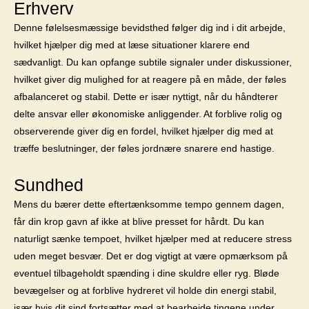
Erhverv
Denne følelsesmæssige bevidsthed følger dig ind i dit arbejde,
hvilket hjælper dig med at læse situationer klarere end
sædvanligt. Du kan opfange subtile signaler under diskussioner,
hvilket giver dig mulighed for at reagere på en måde, der føles
afbalanceret og stabil. Dette er især nyttigt, når du håndterer
delte ansvar eller økonomiske anliggender. At forblive rolig og
observerende giver dig en fordel, hvilket hjælper dig med at
træffe beslutninger, der føles jordnære snarere end hastige.
Sundhed
Mens du bærer dette eftertænksomme tempo gennem dagen,
får din krop gavn af ikke at blive presset for hårdt. Du kan
naturligt sænke tempoet, hvilket hjælper med at reducere stress
uden meget besvær. Det er dog vigtigt at være opmærksom på
eventuel tilbageholdt spænding i dine skuldre eller ryg. Bløde
bevægelser og at forblive hydreret vil holde din energi stabil,
især hvis dit sind fortsætter med at bearbejde tingene under