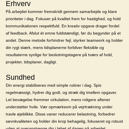
Erhverv
På arbejdet kommer fremskridt gennem samarbejde og klare
prioriteter i dag. Fokuser på kvalitet frem for hastighed, og hold
kommunikationen respektfuld. En kreativ opgave drager fordel
af feedback. Afslut ét emne fuldstændigt, før du begynder på et
andet. Denne metode forhindrer fejl, styrker teamwork og holder
din rygt stærk, mens tidsplanerne forbliver fleksible og
resultaterne synlige for beslutningstagere på tværs af hold,
projekter, tidsplaner, dagligt.
Sundhed
Din energi stabiliseres med simple rutiner i dag. Spis
regelmæssigt, hydrer dig godt, og stræk dig imellem opgaver.
Let bevægelse fremmer cirkulation, mens roligere aftener
understøtter hvile. Vær opmærksom på vejrtrækning under
travle øjeblikke. Disse vaner reducerer belastning, forbedrer
søvnkvaliteten og holder din krop behagelig, fokuseret og robust
uden at overanstrenge dig i løbet af dagen på arbejdet,