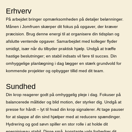
Erhverv
På arbejdet bringer opmærksomheden på detaljer belønninger.
Månen i Jomfruen skærper dit fokus på opgaver, der kræver
præcision. Brug denne energi til at organisere din tidsplan og
afslutte ventende opgaver. Samarbejdet med kolleger flyder
smidigt, især når du tilbyder praktisk hjælp. Undgå at træffe
hastige beslutninger; en stabil indsats vil føre til succes. Din
omhyggelige planlægning i dag lægger en stærk grundvold for
kommende projekter og opbygger tillid med dit team.
Sundhed
Din krop reagerer godt på omhyggelig pleje i dag. Fokuser på
balancerede måltider og blid motion, der styrker dig. Undgå at
presse for hårdt – lyt til hvad din krop signalerer. At tage pauser
for at slappe af din sind hjælper med at reducere spændinger.
Hydrering og god søvn spiller en stor rolle i at holde dit
energiniveau stabil. Disse små, konstante valg forbedrer dit