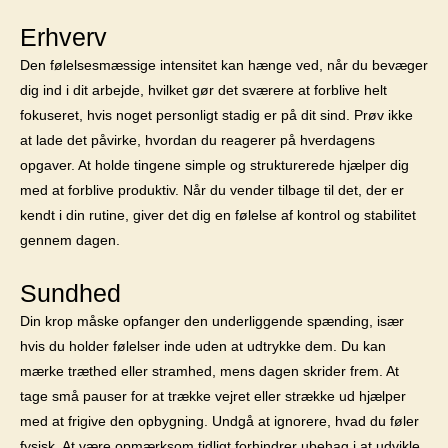
Erhverv
Den følelsesmæssige intensitet kan hænge ved, når du bevæger
dig ind i dit arbejde, hvilket gør det sværere at forblive helt
fokuseret, hvis noget personligt stadig er på dit sind. Prøv ikke
at lade det påvirke, hvordan du reagerer på hverdagens
opgaver. At holde tingene simple og strukturerede hjælper dig
med at forblive produktiv. Når du vender tilbage til det, der er
kendt i din rutine, giver det dig en følelse af kontrol og stabilitet
gennem dagen.
Sundhed
Din krop måske opfanger den underliggende spænding, især
hvis du holder følelser inde uden at udtrykke dem. Du kan
mærke træthed eller stramhed, mens dagen skrider frem. At
tage små pauser for at trække vejret eller strække ud hjælper
med at frigive den opbygning. Undgå at ignorere, hvad du føler
fysisk. At være opmærksom tidligt forhindrer ubehag i at udvikle