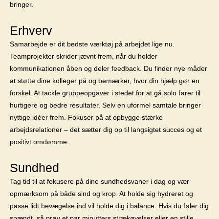
bringer.
Erhverv
Samarbejde er dit bedste værktøj på arbejdet lige nu.
Teamprojekter skrider jævnt frem, når du holder
kommunikationen åben og deler feedback. Du finder nye måder
at støtte dine kolleger på og bemærker, hvor din hjælp gør en
forskel. At tackle gruppeopgaver i stedet for at gå solo fører til
hurtigere og bedre resultater. Selv en uformel samtale bringer
nyttige idéer frem. Fokuser på at opbygge stærke
arbejdsrelationer – det sætter dig op til langsigtet succes og et
positivt omdømme.
Sundhed
Tag tid til at fokusere på dine sundhedsvaner i dag og vær
opmærksom på både sind og krop. At holde sig hydreret og
passe lidt bevægelse ind vil holde dig i balance. Hvis du føler dig
spændt, så prøv et par minutters strækøvelser eller en stille