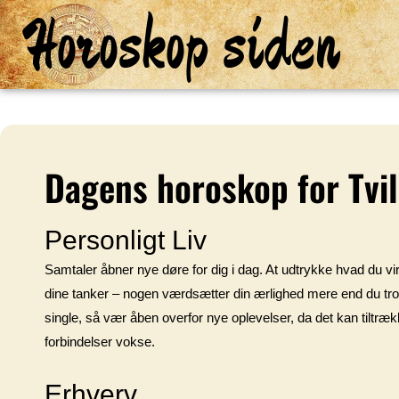
Horoskop siden
Dagens horoskop for Tvi
Personligt Liv
Samtaler åbner nye døre for dig i dag. At udtrykke hvad du vi
dine tanker – nogen værdsætter din ærlighed mere end du tror. 
single, så vær åben overfor nye oplevelser, da det kan tiltr
forbindelser vokse.
Erhverv