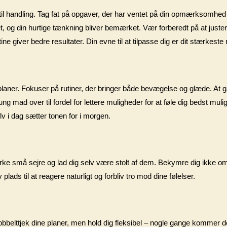
 til handling. Tag fat på opgaver, der har ventet på din opmærksomhed 
et, og din hurtige tænkning bliver bemærket. Vær forberedt på at juste
ne giver bedre resultater. Din evne til at tilpasse dig er dit stærkeste
ne planer. Fokuser på rutiner, der bringer både bevægelse og glæde. At 
tung mad over til fordel for lettere muligheder for at føle dig bedst mul
elv i dag sætter tonen for i morgen.
ærke små sejre og lad dig selv være stolt af dem. Bekymre dig ikke om 
plads til at reagere naturligt og forbliv tro mod dine følelser.
obbelttjek dine planer, men hold dig fleksibel – nogle gange kommer d