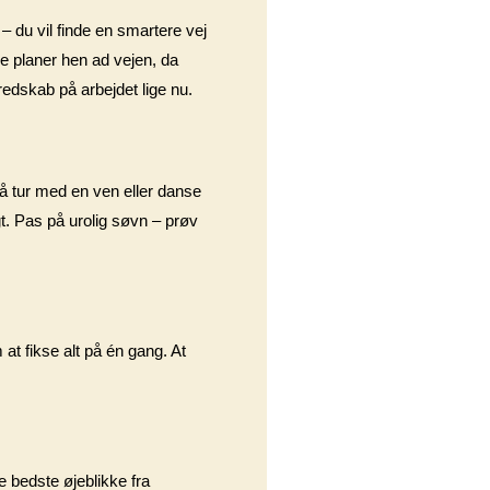
– du vil finde en smartere vej
re planer hen ad vejen, da
 redskab på arbejdet lige nu.
gå tur med en ven eller danse
igt. Pas på urolig søvn – prøv
at fikse alt på én gang. At
e bedste øjeblikke fra