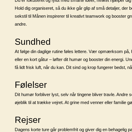
Du er fokuseret og fyldt med smarte ideer, hvilket hjælper dig
Hold dig organiseret, så du ikke går glip af små detaljer, der 
sekstil til Månen inspirerer til kreativt teamwork og booster g
andre.
Sundhed
At følge din daglige rutine føles lettere. Vær opmærksom på,
eller en kort gåtur – løfter dit humør og booster din energi. U
få lidt frisk luft, når du kan. Dit sind og krop fungerer bedst,
Følelser
Dit humør forbliver lyst, selv når tingene bliver travle. Andre
øjeblik til at trække vejret. At grine med venner eller familie
Rejser
Dagens korte ture går problemfrit og giver dig en behagelig p