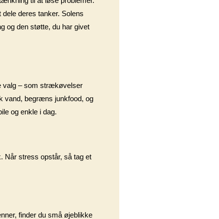
tænkning til at løse problemer.
at dele deres tanker. Solens
ng og den støtte, du har givet
de valg – som strækøvelser
Drik vand, begræns junkfood, og
ile og enkle i dag.
. Når stress opstår, så tag et
enner, finder du små øjeblikke