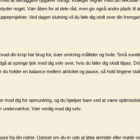
 med at færdiggøre opgaver hurtigt. Kolleger regner med din fleksible 
betyder noget. Vær åben for at dele råd, men giv også andre plads til 
ruppeprojekter. Ved dagen slutning vil du føle dig stolt over din fremga
 hvad din krop har brug for, især omkring måltider og hvile. Små sun
ndgå at springe tjek med dig selv over, hvis du føler dig skidt tilpas. 
 når du holder en balance mellem aktivitet og pause, så hold tingene stab
 ser mod dig for opmuntring, og du hjælper bare ved at være optimistisk
 gør underværker. Vær venlig mod dig selv.
ause fra din rutine. Uanset om du er ude at løbe ærinder eller møde v